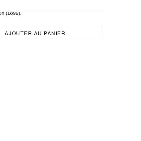
ntiques :
Blason du club, sponsors officiels,
on (1899).
AJOUTER AU PANIER