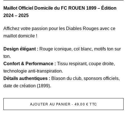
de
Maillot Officiel Domicile du FC ROUEN 1899 – Édition
Maillot
2024 – 2025
Domicile
Officiel
Affichez votre passion pour les Diables Rouges avec ce
-
maillot domicile !
Alex
Jet
Design élégant :
Rouge iconique, col blanc, motifs ton sur
ton.
Confort & Performance :
Tissu respirant, coupe droite,
technologie anti-transpiration.
Détails authentiques :
Blason du club, sponsors officiels,
date de création (1899).
AJOUTER AU PANIER
- 49.00 € TTC