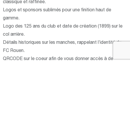
classique et raffinée.
Logos et sponsors sublimés pour une finition haut de
gamme.
Logo des 125 ans du club et date de création (1899) sur le
col arrière.
Détails historiques sur les manches, rappelant l’identité du
FC Rouen.
QRCODE sur le coeur afin de vous donner accès à de
nombreux avantages.
Citation « Ô ville aux cent clochers, tu es ma fierté » à
l’intérieur du col