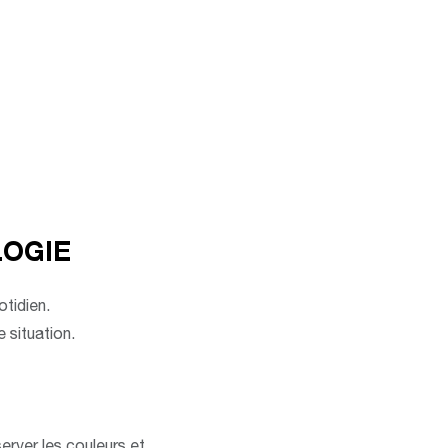
OGIE
otidien.
 situation.
erver les couleurs et