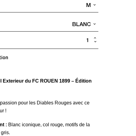
M
BLANC
quantité
de
tion
Maillot
Extérieur
Officiel
iel Exterieur du FC ROUEN 1899 – Édition
-
Alex
JET
e passion pour les Diables Rouges avec ce
ur !
t :
Blanc iconique, col rouge, motifs de la
 gris.