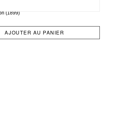
ntiques :
Blason du club, sponsors officiels,
on (1899)
AJOUTER AU PANIER