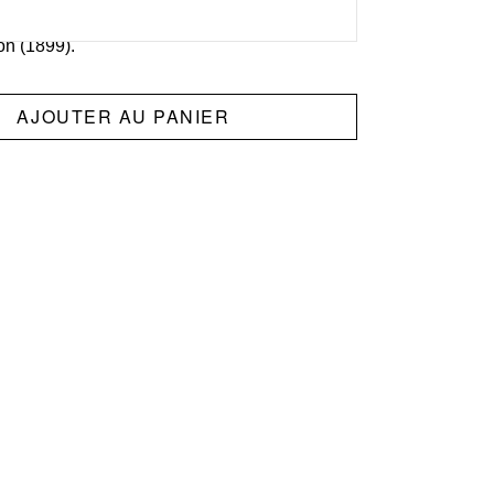
ntiques :
Blason du club, sponsors officiels,
on (1899).
AJOUTER AU PANIER