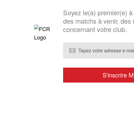
choisies
sur
Soyez le(a) premier(e) à
la
des matchs à venir, des 
page
concernant votre club.
du
produit