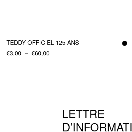
TEDDY OFFICIEL 125 ANS
Plage
€
3,00
–
€
60,00
de
Ce
prix :
produit
€3,00
à
a
€60,00
plusieurs
variations.
Les
LETTRE
options
peuvent
D’INFORMAT
être