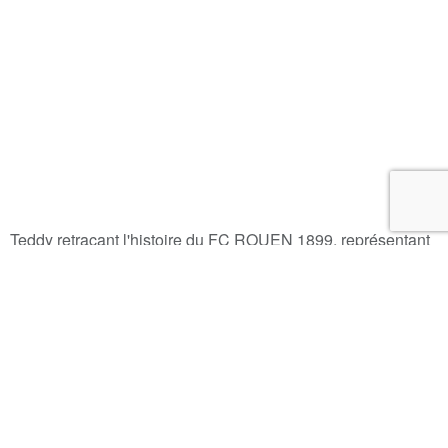
Teddy retraçant l'histoire du FC ROUEN 1899, représentant
le supporter historique et à la mode d'aujourd'hui.