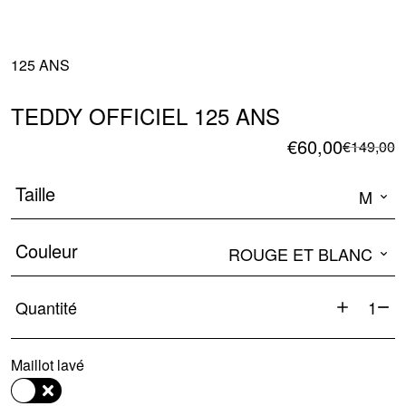
125 ANS
TEDDY OFFICIEL 125 ANS
L
L
€
60,00
€
149,00
p
p
in
a
Taille
M
é
e
€
€
Couleur
ROUGE ET BLANC
Quantité
quantité
de
Maillot lavé
TEDDY
OFFICIE