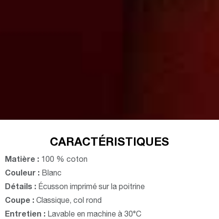
CARACTÉRISTIQUES
Matière :
100 % coton
Couleur :
Blanc
Détails :
Écusson imprimé sur la poitrine
Coupe :
Classique, col rond
Entretien :
Lavable en machine à 30°C