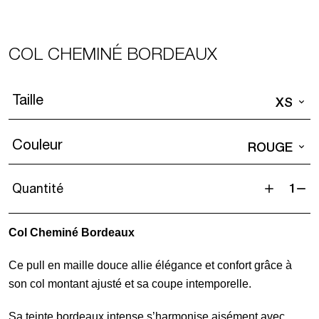
COL CHEMINÉ BORDEAUX
Taille
XS
Couleur
ROUGE
Quantité
quantité
de
Col Cheminé Bordeaux
Col
Cheminé
Ce pull en maille douce allie élégance et confort grâce à
Bordeaux
son col montant ajusté et sa coupe intemporelle.
Sa teinte bordeaux intense s’harmonise aisément avec