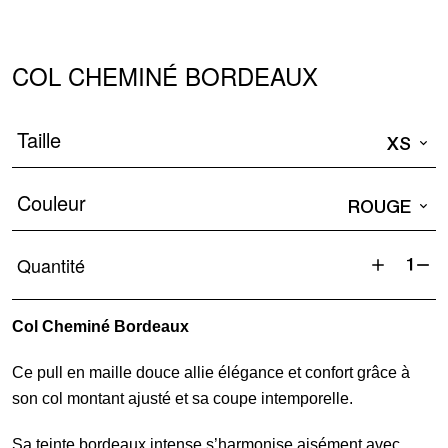
COL CHEMINÉ BORDEAUX
Taille
XS
Couleur
ROUGE
Quantité
quantité
de
Col Cheminé Bordeaux
Col
Cheminé
Ce pull en maille douce allie élégance et confort grâce à
Bordeaux
son col montant ajusté et sa coupe intemporelle.
Sa teinte bordeaux intense s’harmonise aisément avec