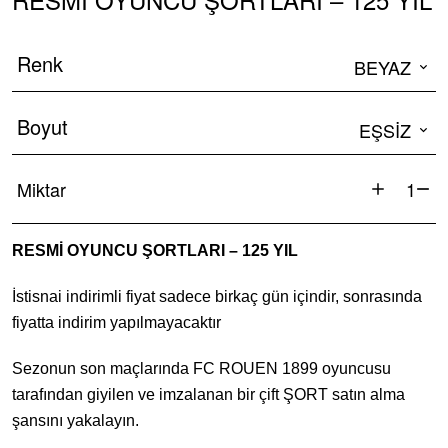
Renk
BEYAZ
Boyut
EŞSIZ
Miktar
RESMİ
OYUNCU
RESMİ OYUNCU ŞORTLARI – 125 YIL
ŞORTLA
-
İstisnai indirimli fiyat sadece birkaç gün içindir, sonrasında
125
fiyatta indirim yapılmayacaktır
YIL
adet
Sezonun son maçlarında FC ROUEN 1899 oyuncusu
tarafından giyilen ve imzalanan bir çift ŞORT satın alma
şansını yakalayın.