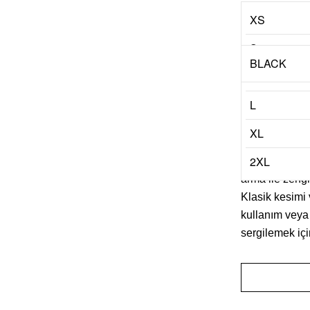
XS
Renk
S
BLACK
Miktar
M
L
Bu siyah tişör
sportif bir g
XL
nefes alabilir
2XL
sağlar. Minima
arma ile zengin
Klasik kesimi 
kullanım veya 
sergilemek içi