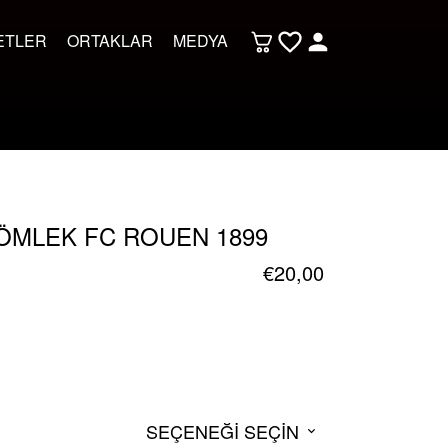
ETLER
ORTAKLAR
MEDYA
ÖMLEK FC ROUEN 1899
€
20,00
SEÇENEĞI SEÇIN