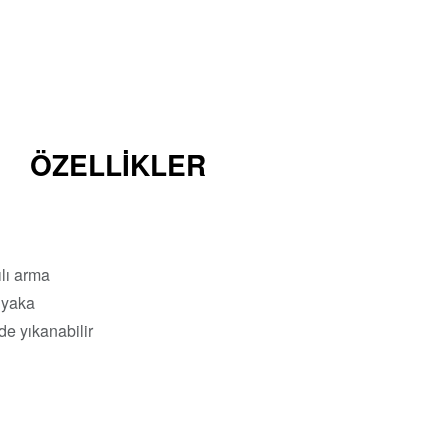
ÖZELLIKLER
lı arma
 yaka
e yıkanabilir