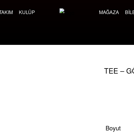
TAKIM
KULÜP
MAĞAZA
BIL
TEE – G
Boyut