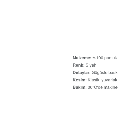
Malzeme:
%100 pamuk
Renk:
Siyah
Detaylar:
Göğüste baskı
Kesim:
Klasik, yuvarlak
Bakım:
30°C'de makined