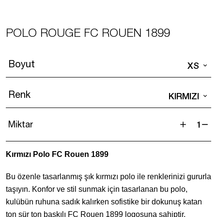
POLO ROUGE FC ROUEN 1899
Boyut
XS
Renk
KIRMIZI
Miktar
Polo
Rouge
Kırmızı Polo FC Rouen 1899
FC
ROUEN
Bu özenle tasarlanmış şık kırmızı polo ile renklerinizi gururla
1899
taşıyın. Konfor ve stil sunmak için tasarlanan bu polo,
adet
kulübün ruhuna sadık kalırken sofistike bir dokunuş katan
ton sür ton baskılı FC Rouen 1899 logosuna sahiptir.