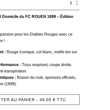
quantité
de
iel Domicile du FC ROUEN 1899 – Édition
Maillot
Domicile
Officiel
e passion pour les Diables Rouges avec ce
-
e !
Black
t :
Rouge iconique, col blanc, motifs ton sur
Eagle
rformance :
Tissu respirant, coupe droite,
ti-transpiration.
ntiques :
Blason du club, sponsors officiels,
on (1899).
TER AU PANIER
- 49.00 € TTC