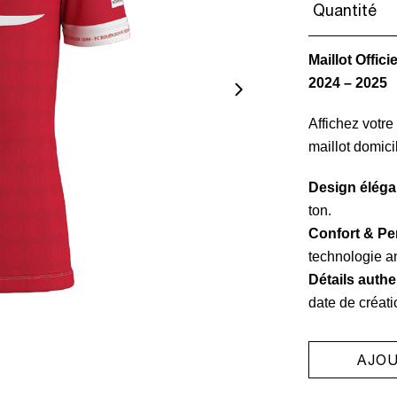
Quantité
Maillot Offic
2024 – 2025
Affichez votr
maillot domicil
Design élégan
ton.
Confort & Pe
technologie an
Détails authe
date de créati
AJOU