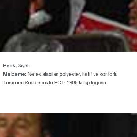
Renk:
Siyah
Malzeme:
Nefes alabilen polyester, hafif ve konforlu
Tasarım:
Sağ bacakta F.C.R 1899 kulüp logosu