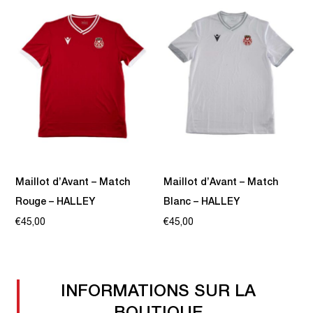
a
a
plusieurs
plusieurs
variations.
variations.
Les
Les
options
options
peuvent
peuvent
être
être
choisies
choisies
sur
sur
Maillot d’Avant – Match
Maillot d’Avant – Match
la
la
Rouge – HALLEY
Blanc – HALLEY
page
page
€
45,00
€
45,00
du
du
Ce
Ce
produit
produit
produit
produit
a
a
INFORMATIONS SUR LA
plusieurs
plusieurs
BOUTIQUE