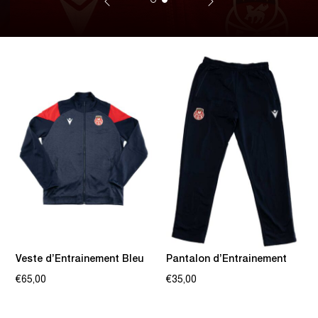
Veste d’Entrainement Bleu
Pantalon d’Entrainement
€
65,00
€
35,00
Ce
Ce
produit
produit