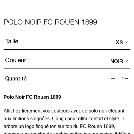
POLO NOIR FC ROUEN 1899
Taille
XS
Couleur
NOIR
Quantité
quantité
de
Polo Noir FC Rouen 1899
Polo
Noir
Affichez fièrement vos couleurs avec ce polo noir élégant
FC
aux finitions soignées. Conçu pour offrir confort et style, il
ROUEN
arbore un logo floqué ton sur ton du FC Rouen 1899,
1899