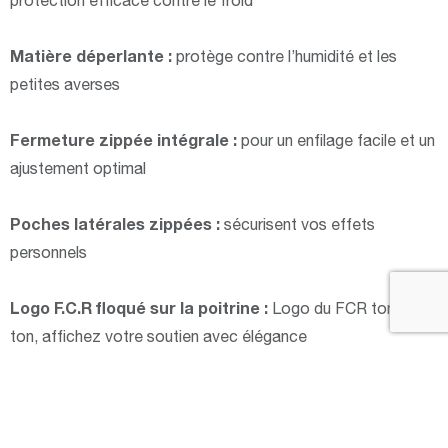
protection efficace contre le froid
Matière déperlante :
protège contre l’humidité et les
petites averses
Fermeture zippée intégrale :
pour un enfilage facile et un
ajustement optimal
Poches latérales zippées :
sécurisent vos effets
personnels
Logo F.C.R floqué sur la poitrine :
Logo du FCR ton sur
ton, affichez votre soutien avec élégance
Sans manches :
liberté de mouvement idéale pour le sport
et la vie quotidienne