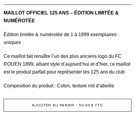
de
MAILLOT OFFICIEL 125 ANS – ÉDITION LIMITÉE &
MAILLOT
NUMÉROTÉE
OFFICIEL
125
Édition limitée & numérotée de 1 à 1899 exemplaires
ANS
uniques
-
Ce maillot fait renaître l’un des plus anciens logo du FC
ÉDITION
ROUEN 1899, alliant style d’aujourd’hui et d’hier, ce maillot
LIMITÉE
est le produit parfait pour représenter les 125 ans du club
&
NUMÉROT
Composition du produit : Coton, texture nid d’abeille
AJOUTER AU PANIER
- 50.00 € TTC