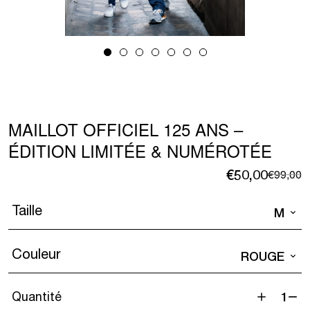
MAILLOT OFFICIEL 125 ANS –
ÉDITION LIMITÉE & NUMÉROTÉE
L
L
€
50,00
€
99,00
p
p
in
a
Taille
M
é
e
€
€
Couleur
ROUGE
Quantité
quantité